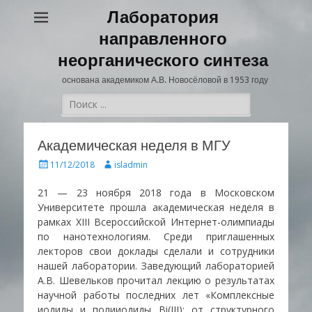
Лаборатория
направленного
неорганического синтеза
основана академиком А.В. Новосёловой в 1953 году
Поиск:
Академическая неделя в МГУ
Опубликовано
Автор
11/12/2018
isladmin
21 — 23 ноября 2018 года в Московском
Университете прошла академическая неделя в
рамках XIII Всероссийской Интернет-олимпиады
по нанотехнологиям. Среди приглашенных
лекторов свои доклады сделали и сотрудники
нашей лаборатории. Заведующий лабораторией
А.В. Шевельков прочитал лекцию о результатах
научной работы последних лет «Комплексные
иодиды и полииодиды Bi(III): от структурного